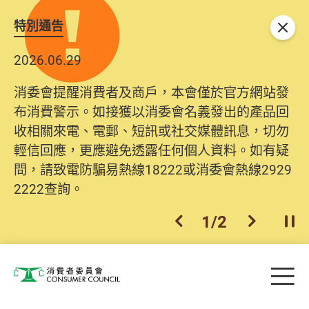
特別通告
關閉
2026.06.29
消委會提醒消費者及商戶，本會僅於官方網站發
布消費警示。如接獲以消委會名義發出的產品回
收相關來電、電郵、短訊或社交媒體訊息，切勿
輕信回應，更應避免透露任何個人資料。如有疑
問，請致電防騙易熱線18222或消委會熱線2929
2222查詢。
1
/
2
上一個
下一個
開
Skip to main content
目
消費者委員會