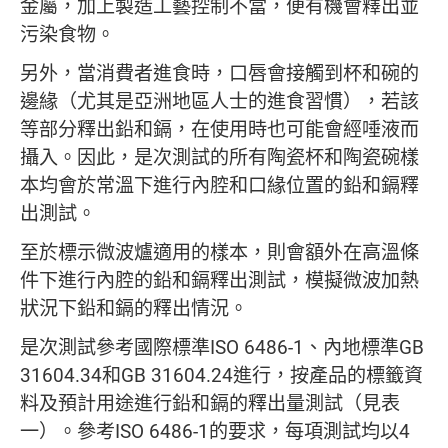
金屬，加上製造工藝控制不當，便有機會釋出並
污染食物。
另外，當消費者進食時，口唇會接觸到杯和碗的
邊緣（尤其是亞洲地區人士的進食習慣），若該
等部分釋出鉛和鎘，在使用時也可能會經唾液而
攝入。因此，是次測試的所有陶瓷杯和陶瓷碗樣
本均會於常溫下進行內腔和口緣位置的鉛和鎘釋
出測試。
至於標示微波爐適用的樣本，則會額外在高溫條
件下進行內腔的鉛和鎘釋出測試，模擬微波加熱
狀況下鉛和鎘的釋出情況。
是次測試參考國際標準ISO 6486-1、內地標準GB
31604.34和GB 31604.24進行，按產品的標籤資
料及預計用途進行鉛和鎘的釋出量測試（見表
一）。參考ISO 6486-1的要求，每項測試均以4