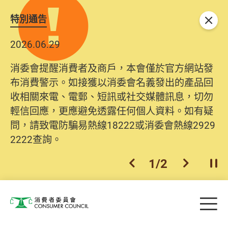
特別通告
關閉
2026.06.29
消委會提醒消費者及商戶，本會僅於官方網站發
布消費警示。如接獲以消委會名義發出的產品回
收相關來電、電郵、短訊或社交媒體訊息，切勿
輕信回應，更應避免透露任何個人資料。如有疑
問，請致電防騙易熱線18222或消委會熱線2929
2222查詢。
1
/
2
上一個
下一個
開
Skip to main content
目
消費者委員會