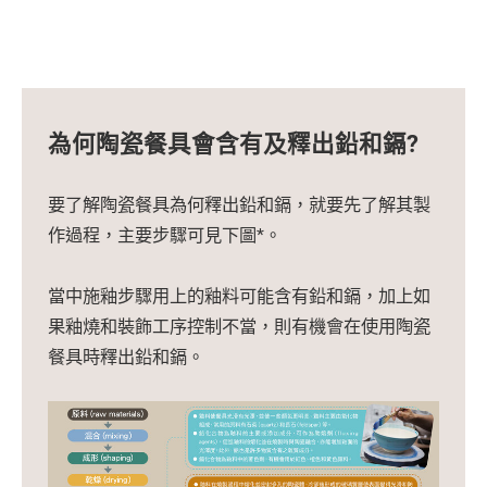
為何陶瓷餐具會含有及釋出鉛和鎘?
要了解陶瓷餐具為何釋出鉛和鎘，就要先了解其製
作過程，主要步驟可見下圖*。
當中施釉步驟用上的釉料可能含有鉛和鎘，加上如
果釉燒和裝飾工序控制不當，則有機會在使用陶瓷
餐具時釋出鉛和鎘。