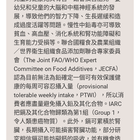
幼兒和兒童的大腦和中樞神經系統的發
展，導致他們的智力下降、生長遲緩和造
成過度活躍等問題。慢性中鉛毒亦可導致
貧血、高血壓、消化系統和腎功能障礙和
生育能力受損等。聯合國糧食及農業組織
／世界衞生組織食品添加劑聯合專家委員
會（The Joint FAO/WHO Expert
Committee on Food Additives，JECFA）
認為目前無法為鉛確定一個可有效保護健
康的每周可容忍攝入量（provisional
tolerable weekly intake，PTWI），所以消
費者應盡量避免攝入鉛及其化合物。IARC
把鎘及其化合物歸類為第1組（Group 1，
令人類患癌物質）。此外，鎘可累積於腎
臟，長期攝入可能損害腎臟功能，部分研
究相信鎘可能妨礙鈣的吸收，並有機會造