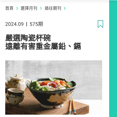
首頁
選擇月刊
過往期刊
收
2024.09
575期
嚴選陶瓷杯碗
遠離有害重金屬鉛、鎘