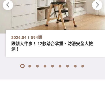
2026.04
594期
跌親大件事！ 12款踏台承重、防滑安全大檢
測！
1
2
3
4
5
6
7
8
9