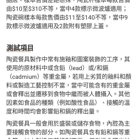
品店。樣本售價差距懸殊，陶瓷杯樣本每款售價
由$10至$310不等，當中4款標示微波爐適用；
陶瓷碗樣本每款售價由$11至$140不等，當中9
款標示微波爐適用及2款附有塑膠上蓋。
測試項目
陶瓷餐具製作中常有施釉和圖案裝飾的工序，其
使用的原材料中或含鉛（lead）或/和鎘
（cadmium）等重金屬，若用上劣質的釉料和顏
料或製造工藝控制不當，當中可能含有的重金屬
或會釋出並遷移到食物中繼而被人體攝入。其他
因素如食品的種類（例如酸性食品）、接觸的溫
度和時間均會影響鉛和鎘的釋出量。
陶瓷餐具一般會用於盛裝或儲存食物，內腔為主
要接觸食物的部分。如陶瓷餐具含有鉛和鎘等重