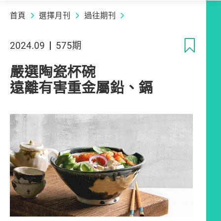
首頁
選擇月刊
過往期刊
收
2024.09
575期
嚴選陶瓷杯碗
遠離有害重金屬鉛、鎘