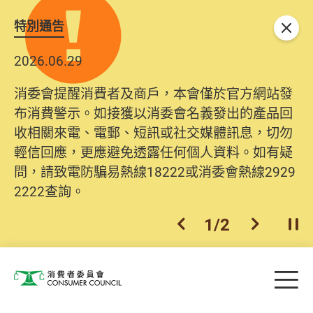
特別通告
關閉
2026.06.29
消委會提醒消費者及商戶，本會僅於官方網站發
布消費警示。如接獲以消委會名義發出的產品回
收相關來電、電郵、短訊或社交媒體訊息，切勿
輕信回應，更應避免透露任何個人資料。如有疑
問，請致電防騙易熱線18222或消委會熱線2929
2222查詢。
1
/
2
上一個
下一個
開
Skip to main content
目
消費者委員會