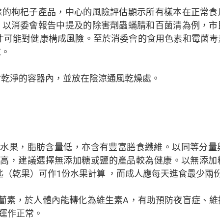
餘的枸杞子產品，中心的風險評估顯示所有樣本在正常食
。以消委會報告中提及的除害劑蟲蟎腈和百菌清為例，市
斤才可能對健康構成風險。至於消委會的食用色素和霉菌
求。
封乾淨的容器內，並放在陰涼通風乾燥處。
類水果，脂肪含量低，亦含有豐富膳食纖維。以同等分量
較高，建議選擇無添加糖或鹽的產品較為健康。以無添加
匙（乾果）可作1份水果計算 ，而成人應每天進食最少兩
蘿蔔素，於人體內能轉化為維生素A，有助預防夜盲症、
運作正常。