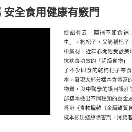
 安全食用健康有竅門
俗語有云「藥補不如食補
生」。枸杞子，又簡稱杞子
中藥材，近年亦開始受歐美
抗病毒功效的「超級食物」（s
了不少即食的乾枸杞子零食
本，發現大部分樣本含豐富
物質，與中醫學的護目護肝
部樣本檢出不同種類的重金
香港《食物攙雜（金屬雜質
樣本檢出殘餘除害劑，消費