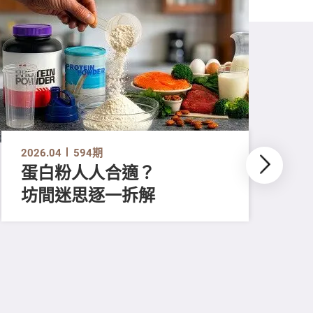
2026.04
594期
蛋白粉人人合適？
坊間迷思逐一拆解
202
人
照
滋