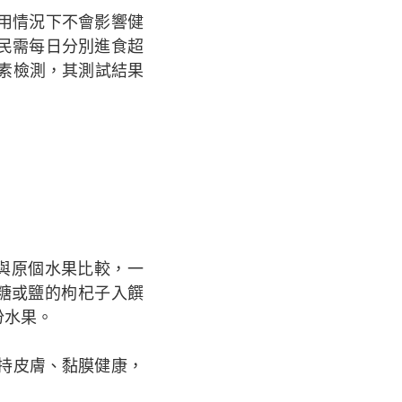
用情況下不會影響健
民需每日分別進食超
毒素檢測，其測試結果
與原個水果比較，一
糖或鹽的枸杞子入饌
份水果。
維持皮膚、黏膜健康，