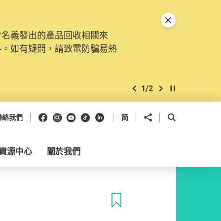
關閉特別通告
會名義發出的產品回收相關來
料。如有疑問，請致電防騙易熱
1
/
2
上一個
下一個
開始/暫停幻燈
Facebook
Instagram
Youtube
抖音
領英
分享到
開啟搜尋框
聯絡我們
简
資源中心
關於我們
收藏