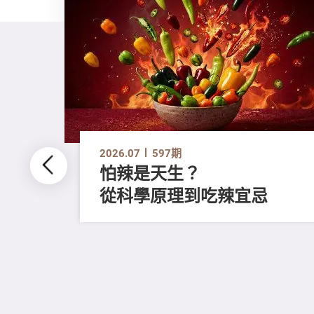
2026.07
597期
怕辣是天生？
從科學原理到吃辣宜忌
不