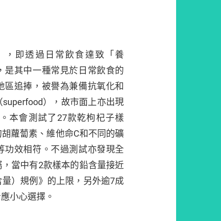
」，即透過日常飲食達致「養
，是其中一種常見於日常飲食的
地區追捧，被譽為兼備抗氧化和
uperfood），故市面上亦出現
。本會測試了27款乾枸杞子樣
的胡蘿蔔素、維他命C和不同的礦
等功效相符。不過測試亦發現全
屬，當中有2款樣本的鉛含量接近
含量）規例》的上限，另外逾7成
者應小心選擇。