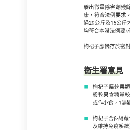
驗出微量除害劑殘
康，符合法例要求
過29公斤及16公
均符合本港法例要
枸杞子應儲存於密
衞生署意見
枸杞子屬乾果
般乾果含糖量
或作小食，1湯
枸杞子含β-胡
及維持免疫系統