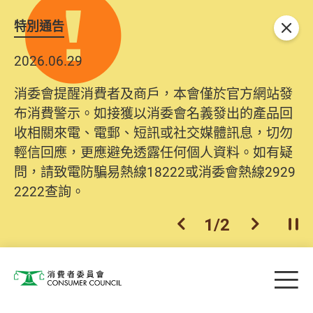
特別通告
關閉
2026.06.29
消委會提醒消費者及商戶，本會僅於官方網站發
布消費警示。如接獲以消委會名義發出的產品回
收相關來電、電郵、短訊或社交媒體訊息，切勿
輕信回應，更應避免透露任何個人資料。如有疑
問，請致電防騙易熱線18222或消委會熱線2929
2222查詢。
1
/
2
上一個
下一個
開
Skip to main content
目
消費者委員會