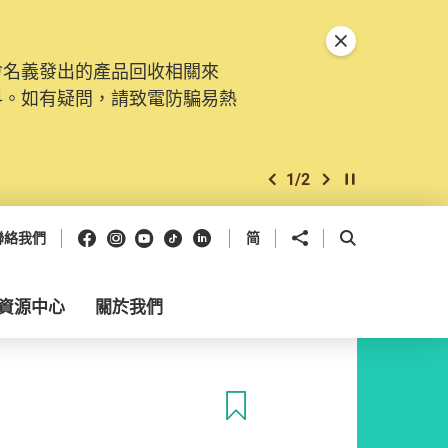
關閉特別通告
會名義發出的產品回收相關來
料。如有疑問，請致電防騙易熱
1
/
2
上一個
下一個
開始/暫停幻燈
Facebook
Instagram
Youtube
抖音
領英
分享到
開啟搜尋框
聯絡我們
简
資源中心
關於我們
收藏