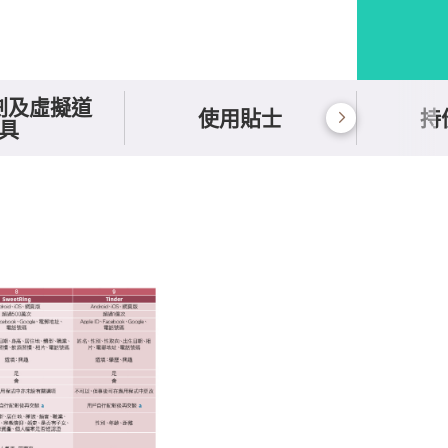
劃及虛擬道
使用貼士
持
具