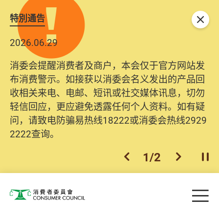
特別通告
关闭
2026.06.29
消委会提醒消费者及商户，本会仅于官方网站发
布消费警示。如接获以消委会名义发出的产品回
收相关来电、电邮、短讯或社交媒体讯息，切勿
轻信回应，更应避免透露任何个人资料。如有疑
问，请致电防骗易热线18222或消委会热线2929
2222查询。
1
/
2
上一个
下一个
开
Skip to main content
目
消费者委员会