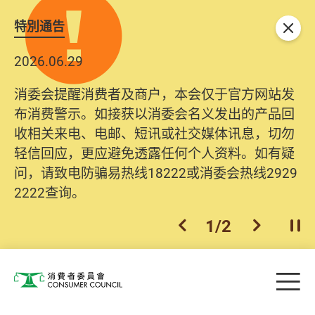
特別通告
关闭
2026.06.29
消委会提醒消费者及商户，本会仅于官方网站发
布消费警示。如接获以消委会名义发出的产品回
收相关来电、电邮、短讯或社交媒体讯息，切勿
轻信回应，更应避免透露任何个人资料。如有疑
问，请致电防骗易热线18222或消委会热线2929
2222查询。
1
/
2
上一个
下一个
开
Skip to main content
目
消费者委员会