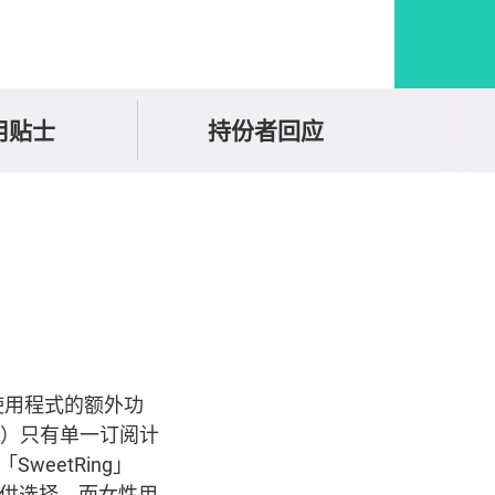
用贴士
持份者回应
使用程式的额外功
#7）只有单一订阅计
eetRing」
可供选择，而女性用