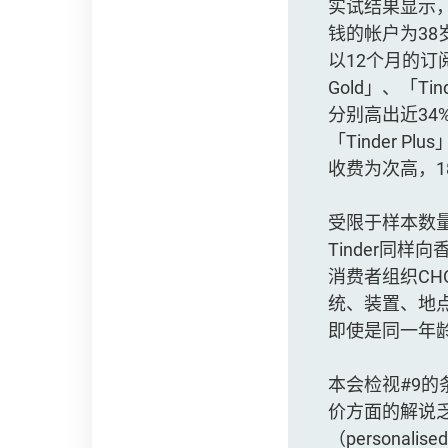
实试结果显示
钱的帐户为38
以12个月的订阅
Gold」、「T
分别高出近34%
「Tinder 
收费为次高，1
受限于样本数量
Tinder同样向
消费者组织CH
统、装置、地
即使是同一年
本会检视#9
价方面的解说
（personali