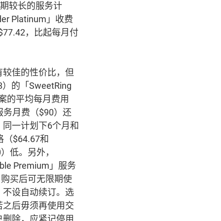
时期较长的服务计
Platinum」收费
77.42，比起每月付
有较佳的性价比，但
）的「SweetRing
方案的平均每月费用
服务月费（$90）还
，同一计划下6个月和
$64.67和
90）低。另外，
le Premium」服务
，购买后可无限期使
，不设自动续订。选
若之后毋须再使用交
户删除，应紧记停用