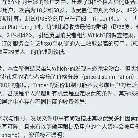
，在6个不同年龄的帐户之中，出现了3种价格差异的组合
岁用户，次高为18岁和58岁，收费最低的则为28岁、48岁
期计算，测试中38岁的用户在订阅「Tinder Plus」、 「Ti
inder Platinum」时，价钱比起收费最低的群组（即28岁、
、21%和42%。引述英国消费者组织Which?的调查结果，T
Plus」订阅服务会向该地30至49岁的人士收取最高的费用，
8至29岁人士的价钱则较低。
，本会所得结果虽与Which?的发现未必完全吻合，但
香港市场的消费者实施了价格分歧（price discriminati
OICE的报道，Tinder的定价机制可能不只考虑用户的年
点，甚或是个人兴趣都有机会是厘定收费的条件，其算法
龄层之中亦存在不同程度的收费差异。
的条款与细则，发现文件中只有简短描述其收费受多种因素
乏善可陈，且未有以明确字眼提及用户的个人资料会被用
sed pricing），资讯极不透明：