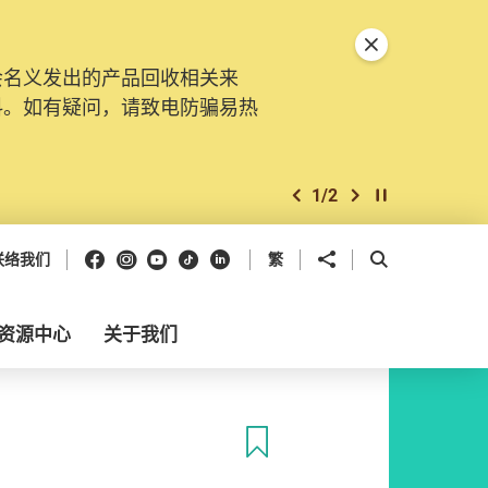
关闭特別通告
会名义发出的产品回收相关来
料。如有疑问，请致电防骗易热
1
/
2
上一个
下一个
开始/暂停幻灯
Facebook
Instagram
Youtube
抖音
领英
分享到
开启搜寻框
联络我们
繁
资源中心
关于我们
收藏