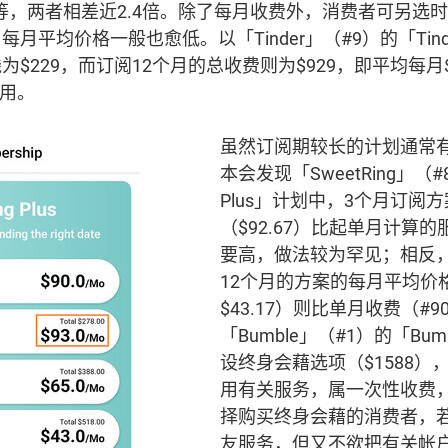
）不等，两者相差近2.4倍。除了每月收费外，消费者可另选
平均价格一般也愈低。以「Tinder」（#9）的「Tinder 
$229，而订阅12个月的总收费则为$929，即平均每月$
费用。
虽然订阅期较长的计划通常
本会发现「SweetRing」（#8
Plus」计划中，3个月订阅
（$92.67）比起单月计算的
要高，做法较为罕见；相反
12个月的方案的每月平均价格（
$43.17）则比单月收费（#
「Bumble」（#1）的「Bumb
设终身会藉选项（$1588）
用有关服务，属一次性收费
择购买终身会藉的消费者，
友服务，但又不欲把有关帐