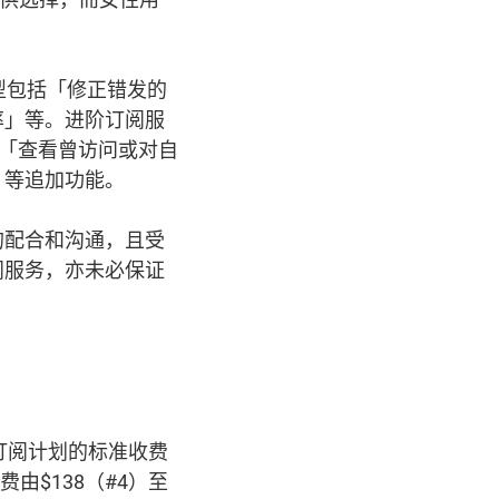
型包括「修正错发的
率」等。进阶订阅服
用「查看曾访问或对自
」等追加功能。
的配合和沟通，且受
阅服务，亦未必保证
本订阅计划的标准收费
由$138（#4）至