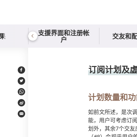
支援界面和注册帐
果
交友和
户
订阅计划及虚拟道具
订阅计划及
Facebook
Twitter
WhatsApp
计划数量和功
Weibo
如前文所述，是次
Email
能，用户可考虑订阅收
划外，其余7个交友应
（#8）会视乎用户