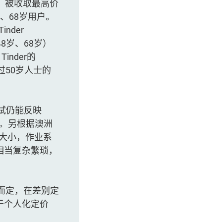
。被收取最高价
、68岁用户。
nder
48岁、68岁）
inder的
超过50岁人士的
实试仍能反映
on）。另根据澳洲
龄大小，作业系
相当复杂繁琐，
而定，在差别定
于个人化定价