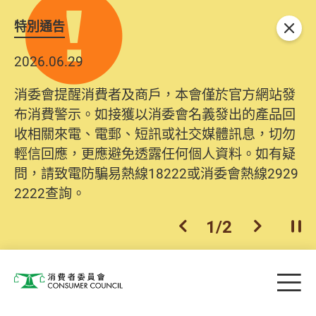
特別通告
關閉
2026.06.29
消委會提醒消費者及商戶，本會僅於官方網站發
布消費警示。如接獲以消委會名義發出的產品回
收相關來電、電郵、短訊或社交媒體訊息，切勿
輕信回應，更應避免透露任何個人資料。如有疑
問，請致電防騙易熱線18222或消委會熱線2929
2222查詢。
1
/
2
上一個
下一個
開
Skip to main content
目
消費者委員會