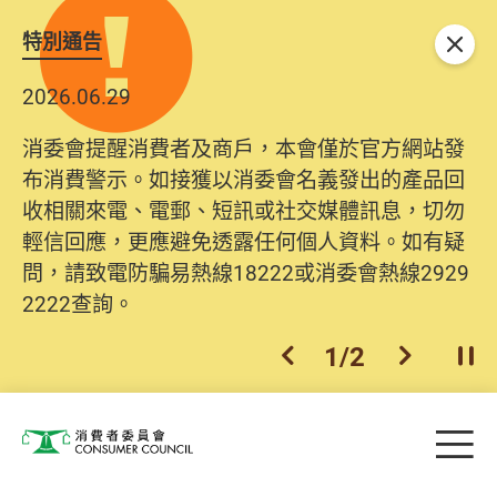
特別通告
關閉
2026.06.29
消委會提醒消費者及商戶，本會僅於官方網站發
布消費警示。如接獲以消委會名義發出的產品回
收相關來電、電郵、短訊或社交媒體訊息，切勿
輕信回應，更應避免透露任何個人資料。如有疑
問，請致電防騙易熱線18222或消委會熱線2929
2222查詢。
1
/
2
上一個
下一個
開
Skip to main content
目
消費者委員會