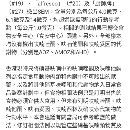
（#19）、「alfresco」（#20）及「厨師牌」
（#27）檢出SEM，含量分別為每公斤4.0微克、
6.1微克及14微克，均超過歐盟現時的行動參考
點（每公斤1.0微克）。相關的測試結果已轉交食
物安全中心（食安中心）跟進。另外，全部樣本
均沒有檢出呋喃唑酮、呋喃他酮和呋喃妥因的代
謝物（分別是AOZ、AMOZ和AHD）。
香港現時只將硝基呋喃中的呋喃唑酮及呋喃他酮
列為指定食用動物肉類和內臟中不可驗出的獸
藥，以及將其他硝基呋喃和其代謝物納入日常食
品監察計劃中，但食物相關法例只是訂明出售的
食物必須宜供人食用，但未有列明呋喃唑酮、呋
喃他酮、呋喃妥因、呋喃西林及硝呋索代謝物的
行動水平。本會建議有關當局可參考歐盟的做
法，修訂相關法例以規管這些硝基呋喃類物質及