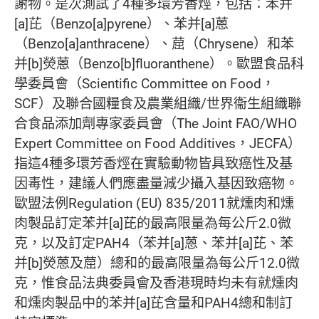
謝物。是次測試了4種多環芳香烴，包括：苯并
[a]芘（Benzo[a]pyrene）、苯并[a]蒽
（Benzo[a]anthracene）、䓛（Chrysene）和苯
并[b]熒蒽（Benzo[b]fluoranthene）。歐盟食品科
學委員會（Scientific Committee on Food，
SCF）及聯合國糧食及農業組織/世界衞生組織聯
合食品添加劑專家委員會（The Joint FAO/WHO
Expert Committee on Food Additives，JECFA）
指這4種多環芳香烴在實驗動物皆具致癌性及基
因毒性，建議人們應盡量減少攝入基因致癌物。
歐盟法例Regulation (EU) 835/2011就燻肉和燻
肉製品訂定苯并[a]芘的最高限量為每公斤2.0微
克，以及訂定PAH4（苯并[a]蒽、苯并[a]芘、苯
并[b]熒蒽及䓛）總和的最高限量為每公斤12.0微
克，惟食品法典委員會及香港現時均未有就燻肉
和燻肉製品中的苯并[a]芘含量和PAH4總和制訂