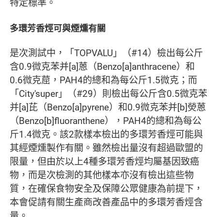
特定標準。
多環芳香烴可與煙燻有關
是次測試中，「TOPVALU」（#14）檢出每公斤
含0.9微克苯并[a]蒽（Benzo[a]anthracene）和
0.6微克䓛，PAH4的總和為每公斤1.5微克；而
「City'super」（#29）則檢出每公斤含0.5微克苯
并[a]芘（Benzo[a]pyrene）和0.9微克苯并[b]熒蒽
（Benzo[b]fluoranthene），PAH4的總和為每公
斤1.4微克。該2款樣本檢出的多環芳香烴可能與
其經煙燻製作有關。雖然檢出量沒有超過歐盟的
限量，但由於以上4種多環芳香烴均屬基因致癌
物，而是次檢測的其他樣本亦沒有檢出這些物
質，在確保食物安全及保障公眾健康為前提下，
本會促請有關生產商改善產品中的多環芳香烴含
量。