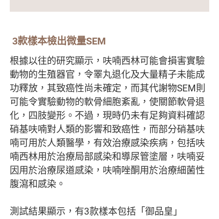
3款樣本檢出微量SEM
根據以往的研究顯示，呋喃西林可能會損害實驗
動物的生殖器官，令睪丸退化及大量精子未能成
功釋放，其致癌性尚未確定，而其代謝物SEM則
可能令實驗動物的軟骨細胞紊亂，使關節軟骨退
化，四肢變形。不過，現時仍未有足夠資料確認
硝基呋喃對人類的影響和致癌性，而部分硝基呋
喃可用於人類醫學，有效治療感染疾病，包括呋
喃西林用於治療局部感染和導尿管塗層，呋喃妥
因用於治療尿道感染，呋喃唑酮用於治療細菌性
腹瀉和感染。
測試結果顯示，有3款樣本包括「御品皇」