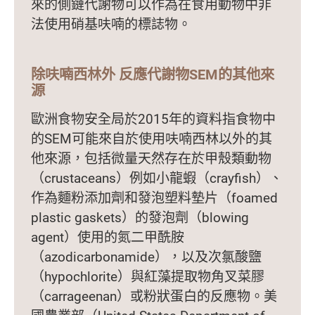
來的側鏈代謝物可以作為在食用動物中非
法使用硝基呋喃的標誌物。
除呋喃西林外 反應代謝物SEM的其他來
源
歐洲食物安全局於2015年的資料指食物中
的SEM可能來自於使用呋喃西林以外的其
他來源，包括微量天然存在於甲殼類動物
（crustaceans）例如小龍蝦（crayfish）、
作為麵粉添加劑和發泡塑料墊片（foamed
plastic gaskets）的發泡劑（blowing
agent）使用的氮二甲酰胺
（azodicarbonamide），以及次氯酸鹽
（hypochlorite）與紅藻提取物角叉菜膠
（carrageenan）或粉狀蛋白的反應物。美