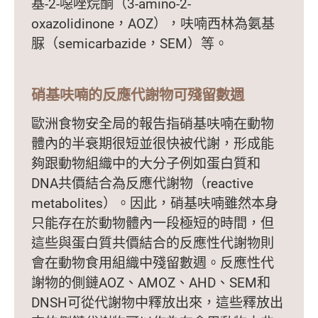
基-2-噁唑烷酮（3-amino-2-
oxazolidinone，AOZ），呋喃西林為氨基
脲（semicarbazide，SEM）等。
硝基呋喃的反應代謝物可殘留數週
歐洲食物安全局的報告指硝基呋喃在動物
體內的半衰期很短並很快被代謝，形成能
夠跟動物組織中的大分子例如蛋白質和
DNA共價結合為反應代謝物（reactive
metabolites）。因此，硝基呋喃雖然本身
只能存在於動物體內一段極短的時間，但
這些與蛋白質共價結合的反應性代謝物則
會在動物食用組織中殘留數週。反應性代
謝物的側鏈AOZ、AMOZ、AHD、SEM和
DNSH可從代謝物中釋放出來，這些釋放出