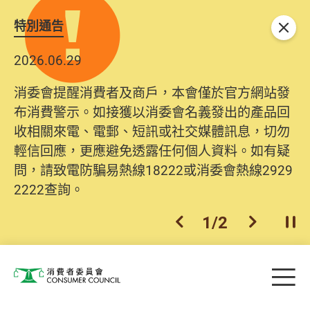
特別通告
關閉
2026.06.29
消委會提醒消費者及商戶，本會僅於官方網站發
布消費警示。如接獲以消委會名義發出的產品回
收相關來電、電郵、短訊或社交媒體訊息，切勿
輕信回應，更應避免透露任何個人資料。如有疑
問，請致電防騙易熱線18222或消委會熱線2929
2222查詢。
1
/
2
上一個
下一個
開
Skip to main content
目
消費者委員會