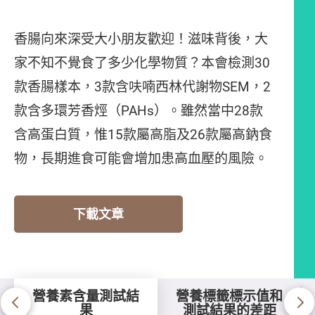
香腸向來深受大小朋友歡迎！滋味背後，大
家不知不覺食了多少化學物質？本會檢測30
款香腸樣本，3款含呋喃西林代謝物SEM，2
款含多環芳香烴（PAHs）。雖然當中28款
含高蛋白質，惟15款屬高脂及26款屬高鈉食
物，長期進食可能會增加患高血壓的風險。
下載文章
營養素含量測試結
營養標籤標示值和
果
測試結果的差距