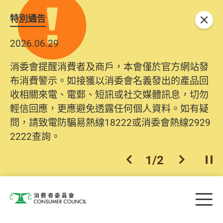
特別通告
關閉
2026.06.29
消委會提醒消費者及商戶，本會僅於官方網站發
布消費警示。如接獲以消委會名義發出的產品回
收相關來電、電郵、短訊或社交媒體訊息，切勿
輕信回應，更應避免透露任何個人資料。如有疑
問，請致電防騙易熱線18222或消委會熱線2929
2222查詢。
1
/
2
上一個
下一個
開
Skip to main content
目
消費者委員會