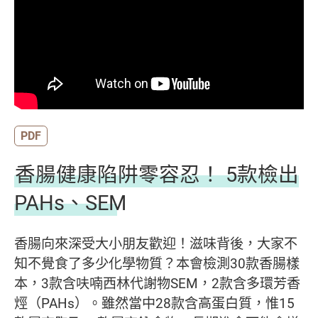
PDF
香腸健康陷阱零容忍！ 5款檢出
PAHs、SEM
香腸向來深受大小朋友歡迎！滋味背後，大家不
知不覺食了多少化學物質？本會檢測30款香腸樣
本，3款含呋喃西林代謝物SEM，2款含多環芳香
烴（PAHs）。雖然當中28款含高蛋白質，惟15