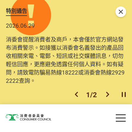
特別通告
關閉
2026.06.29
消委會提醒消費者及商戶，本會僅於官方網站發
布消費警示。如接獲以消委會名義發出的產品回
收相關來電、電郵、短訊或社交媒體訊息，切勿
輕信回應，更應避免透露任何個人資料。如有疑
問，請致電防騙易熱線18222或消委會熱線2929
2222查詢。
1
/
2
上一個
下一個
開
Skip to main content
目
消費者委員會