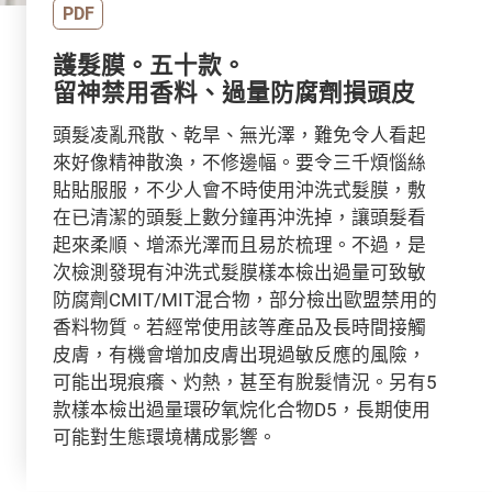
PDF
護髮膜。五十款。
留神禁用香料、過量防腐劑損頭皮
頭髮凌亂飛散、乾旱、無光澤，難免令人看起
來好像精神散渙，不修邊幅。要令三千煩惱絲
貼貼服服，不少人會不時使用沖洗式髮膜，敷
在已清潔的頭髮上數分鐘再沖洗掉，讓頭髮看
起來柔順、增添光澤而且易於梳理。不過，是
次檢測發現有沖洗式髮膜樣本檢出過量可致敏
防腐劑CMIT/MIT混合物，部分檢出歐盟禁用的
香料物質。若經常使用該等產品及長時間接觸
皮膚，有機會增加皮膚出現過敏反應的風險，
可能出現痕癢、灼熱，甚至有脫髮情況。另有5
款樣本檢出過量環矽氧烷化合物D5，長期使用
可能對生態環境構成影響。