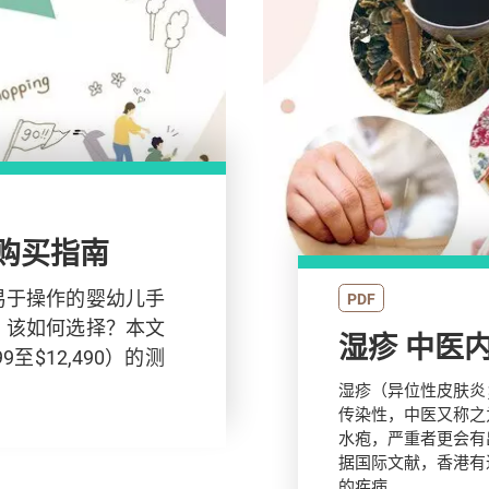
母最新购买指南
易于操作的婴幼儿手
PDF
，该如何选择？本文
湿疹 中医
至$12,490）的测
。
湿疹（异位性皮肤炎；ec
传染性，中医又称之
水疱，严重者更会有
据国际文献，香港有
的疾病。