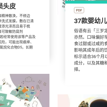
损头皮
PDF
像精神散涣，不修边
37款婴幼
冲洗式发膜，敷在已清
增添光泽而且易于梳
俗语有云「三岁
量可致敏防腐剂
质。若经常使用该等产品及
亦然。口味偏好
风险，可能出现痕痒、
食过甜或过咸的
氧烷化合物D5，长期
影响其成年后的
标示适合36个月
成分，以及其糖
择。