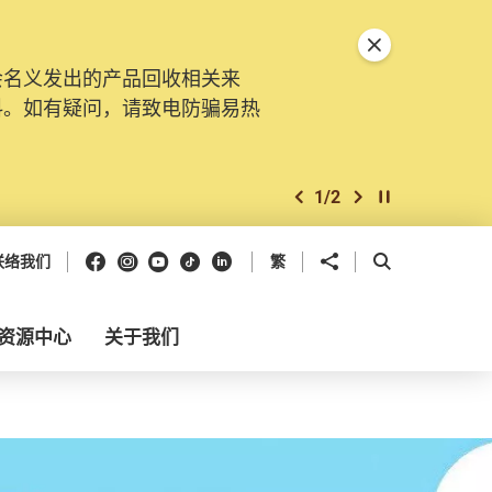
关闭特別通告
会名义发出的产品回收相关来
料。如有疑问，请致电防骗易热
1
/
2
上一个
下一个
开始/暂停幻灯
Facebook
Instagram
Youtube
抖音
领英
分享到
开启搜寻框
联络我们
繁
资源中心
关于我们