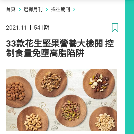
首頁
選擇月刊
過往期刊
收
2021.11
541期
33款花生堅果營養大檢閱 控
制食量免墮高脂陷阱