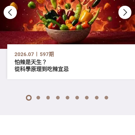
2026.07
597期
怕辣是天生？
從科學原理到吃辣宜忌
1
2
3
4
5
6
7
8
9