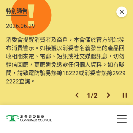
特別通告
關閉
2026.06.29
消委會提醒消費者及商戶，本會僅於官方網站發
布消費警示。如接獲以消委會名義發出的產品回
收相關來電、電郵、短訊或社交媒體訊息，切勿
輕信回應，更應避免透露任何個人資料。如有疑
問，請致電防騙易熱線18222或消委會熱線2929
2222查詢。
1
/
2
上一個
下一個
開
Skip to main content
目
消費者委員會