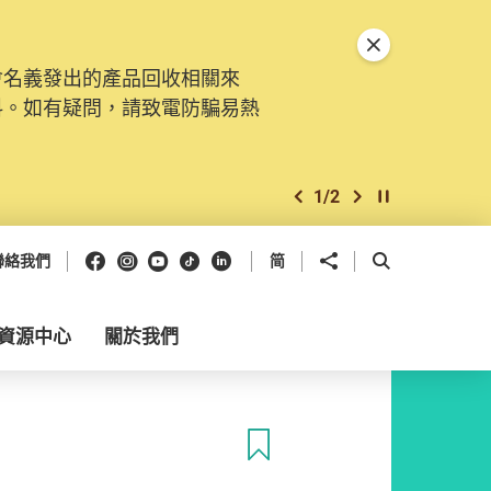
關閉特別通告
會名義發出的產品回收相關來
料。如有疑問，請致電防騙易熱
1
/
2
上一個
下一個
開始/暫停幻燈
Facebook
Instagram
Youtube
抖音
領英
分享到
開啟搜尋框
聯絡我們
简
資源中心
關於我們
收藏