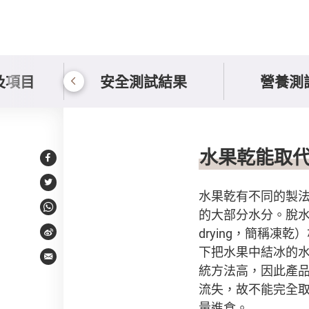
及項目
安全測試結果
營養測
總結及建議
水果乾能取
Facebook
Twitter
水果乾有不同的製
的大部分水分。脫水
WhatsApp
drying，簡稱
Weibo
下把水果中結冰的
Email
統方法高，因此產
流失，故不能完全
量進食。