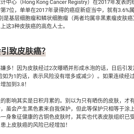
心（Hong Kong Cancer Registry）在2017年
第7位，单单在2017年录得的癌症新症当中，就有3.6%
分别是基层细胞瘤和鳞状细胞瘤（两者均属非黑素瘤皮肤癌
患上这3种皮肤癌的高危人士。
会引致皮肤癌？
都嫌多！因为皮肤经过2次曝晒并形成水泡的话，日后引发
风险如为1的话，表示风险没有增多或减少）。如果连续经
增加到3.8！
肤的影响其实是日积月累的。别以为只有晒伤的皮肤，才
，虽会产生黑色素来自我保护，但此等保护只相等于涂上S
得一身象征健康的古铜色皮肤时，其实也代表皮肤组织已
，患上皮肤癌的风险已经增加！