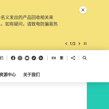
关闭特別通告
会名义发出的产品回收相关来
料。如有疑问，请致电防骗易热
1
/
2
上一个
下一个
开始/暂停幻灯
Facebook
Instagram
Youtube
抖音
领英
分享到
开启搜寻框
们
EN
繁
资源中心
关于我们