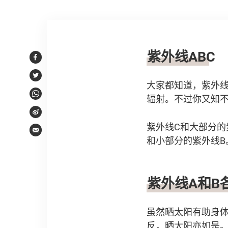
文章内容
紫外线ABC
Facebook
Twitter
大家都知道，紫外线（ul
辐射。不过你又知不
WhatsApp
Weibo
紫外线C和大部分的
Email
和小部分的紫外线B
紫外线A和B
虽然晒太阳有助身
反，晒太阳亦如是