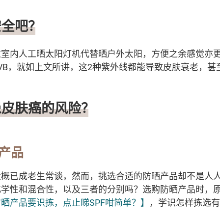
安全吧？
室内人工晒太阳灯机代替晒户外太阳，方便之余感觉亦更
UVB，就如上文所讲，这2种紫外线都能导致皮肤衰老，甚
患皮肤癌的风险？
产品
大概已成老生常谈，然而，挑选合适的防晒产品却不是人
学性和混合性，以及三者的分别吗？选购防晒产品时，原
晒产品要识拣，点止睇SPF咁简单？】
，学识怎样拣选有