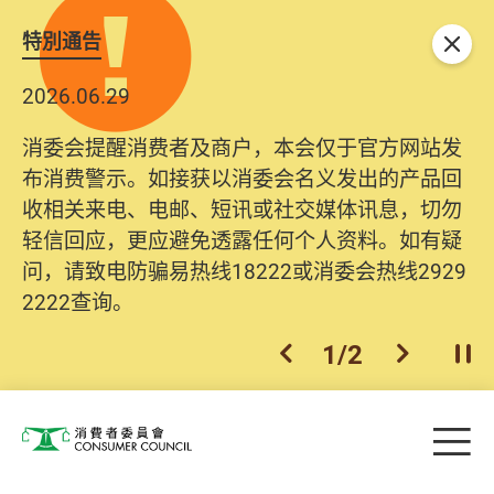
特別通告
关闭
2026.06.29
消委会提醒消费者及商户，本会仅于官方网站发
布消费警示。如接获以消委会名义发出的产品回
收相关来电、电邮、短讯或社交媒体讯息，切勿
轻信回应，更应避免透露任何个人资料。如有疑
问，请致电防骗易热线18222或消委会热线2929
2222查询。
1
/
2
上一个
下一个
开
Skip to main content
目
消费者委员会