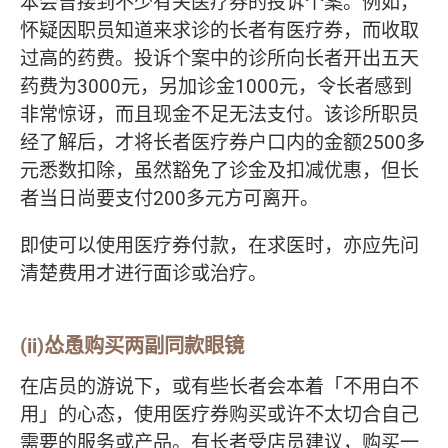
本会曾接到不少有关医疗券的投诉个案。例如，
怀疑因职员知道来求诊的长者有医疗券，而收取
过高的药费。投诉个案中的诊所向长者开出五天
药费为3000元，另加诊金1000元，令长者感到
非常惊讶，而且现金不足无法支付。该诊所职员
经了解后，才将长者医疗券户口内的金额2500多
元悉数扣除，虽然豁免了诊金及扣减优惠，但长
者当日尚要支付200多元方可离开。
即使可以使用医疗券付款，在求医时，亦应先问
清楚费用才进行面诊或治疗。
(ii)怂恿购买两副同款眼镜
在店员的游说下，或有些长者会本着「不用白不
用」的心态，使用医疗券购买或许不太切合自己
需要的服务或产品。有长者受店员建议，购买一