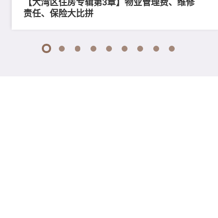
【大湾区住房专辑第3章】物业管理费、维修
责任、保险大比拼
1
2
3
4
5
6
7
8
9