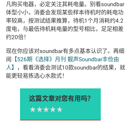
凡购买电器，必定关注其耗电量。别看soundbar
体型小小，消委会发现某些样本待机时的耗电功
率较高，按测试结果推算，待机1个月消耗约4.2
度电，与最低待机耗电量的型号相比，足足相差
约20倍！
现在你应该对soundbar有多点基本认识了。再细
阅
【526期《选择》月刊 靓声Soundbar丰俭由
人】
，看看消委会测试10款soundbar的结果，就
能更轻易拣选心水款式！
这篇文章对您有用吗？
1星
2星
3星
4星
5星
Please rate