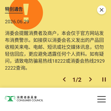
特別通告
关闭
2026.06.29
消委会提醒消费者及商户，本会仅于官方网站发
布消费警示。如接获以消委会名义发出的产品回
收相关来电、电邮、短讯或社交媒体讯息，切勿
轻信回应，更应避免透露任何个人资料。如有疑
问，请致电防骗易热线18222或消委会热线2929
2222查询。
1
/
2
上一个
下一个
开
Skip to main content
目
消费者委员会