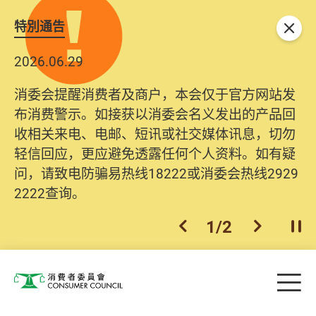
特別通告
关闭
2026.06.29
消委会提醒消费者及商户，本会仅于官方网站发
布消费警示。如接获以消委会名义发出的产品回
收相关来电、电邮、短讯或社交媒体讯息，切勿
轻信回应，更应避免透露任何个人资料。如有疑
问，请致电防骗易热线18222或消委会热线2929
2222查询。
1
/
2
上一个
下一个
开
Skip to main content
目
消费者委员会