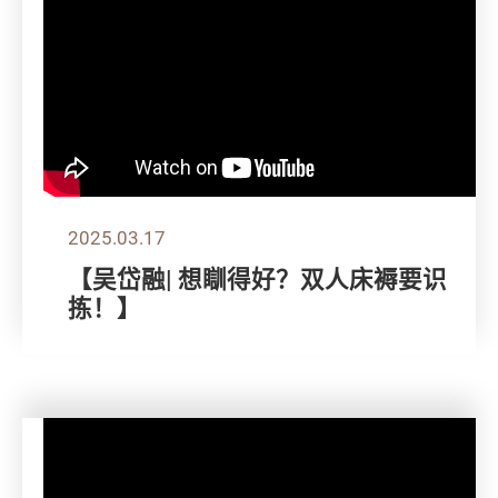
2025.03.17
【吴岱融| 想瞓得好？双人床褥要识
拣！】