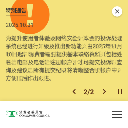
特別通告
关闭
2026.06.29
2025.10.31
消委会提醒消费者及商户，本会仅于官方网站发
为提升使用者体验及网络安全，本会的投诉处理
布消费警示。如接获以消委会名义发出的产品回
系统已经进行升级及推出新功能。由2025年11月
收相关来电、电邮、短讯或社交媒体讯息，切勿
10日起，消费者需要提供基本联络资料（包括姓
轻信回应，更应避免透露任何个人资料。如有疑
名、电邮及电话）注册帐户，才可提交投诉、查
问，请致电防骗易热线18222或消委会热线2929
询及建议。所有提交纪录将清晰整合于帐户中，
2222查询。
方便日后作出跟进。
2
/
2
上一个
下一个
开
Skip to main content
目
消费者委员会