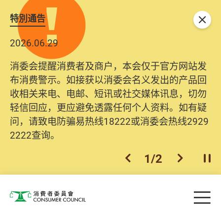
特別通告
关闭
2026.06.29
消委会提醒消费者及商户，本会仅于官方网站发
布消费警示。如接获以消委会名义发出的产品回
收相关来电、电邮、短讯或社交媒体讯息，切勿
轻信回应，更应避免透露任何个人资料。如有疑
问，请致电防骗易热线18222或消委会热线2929
2222查询。
1
/
2
上一个
下一个
开
Skip to main content
目
消费者委员会