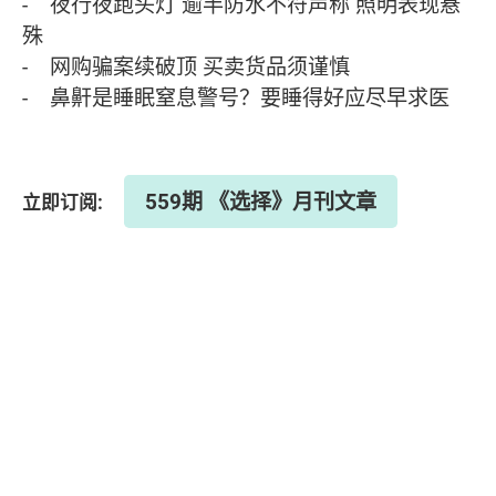
- 夜行夜跑头灯 逾半防水不符声称 照明表现悬
殊
- 网购骗案续破顶 买卖货品须谨慎
- 鼻鼾是睡眠窒息警号？要睡得好应尽早求医
559期 《选择》月刊文章
立即订阅: