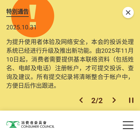
特別通告
关闭
2025.10.31
为提升使用者体验及网络安全，本会的投诉处理
系统已经进行升级及推出新功能。由2025年11月
10日起，消费者需要提供基本联络资料（包括姓
名、电邮及电话）注册帐户，才可提交投诉、查
询及建议。所有提交纪录将清晰整合于帐户中，
方便日后作出跟进。
2
/
2
上一个
下一个
开
Skip to main content
目
消费者委员会