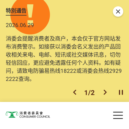
特別通告
关闭
2026.06.29
消委会提醒消费者及商户，本会仅于官方网站发
布消费警示。如接获以消委会名义发出的产品回
收相关来电、电邮、短讯或社交媒体讯息，切勿
轻信回应，更应避免透露任何个人资料。如有疑
问，请致电防骗易热线18222或消委会热线2929
2222查询。
1
/
2
上一个
下一个
开
Skip to main content
目
消费者委员会