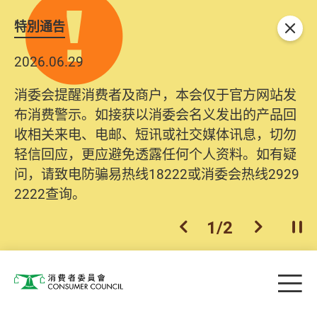
特別通告
关闭
2026.06.29
消委会提醒消费者及商户，本会仅于官方网站发
布消费警示。如接获以消委会名义发出的产品回
收相关来电、电邮、短讯或社交媒体讯息，切勿
轻信回应，更应避免透露任何个人资料。如有疑
问，请致电防骗易热线18222或消委会热线2929
2222查询。
1
/
2
上一个
下一个
开
Skip to main content
目
消费者委员会