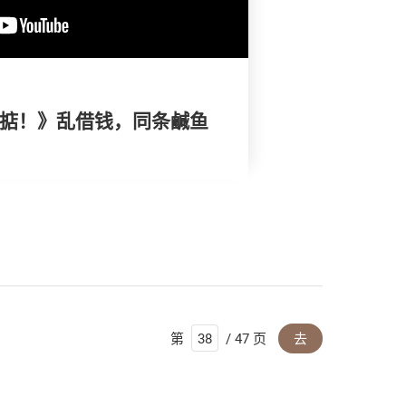
搞掂！》乱借钱，同条鹹鱼
第
/ 47 页
去