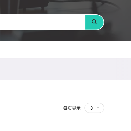
搜寻
每页显示
8