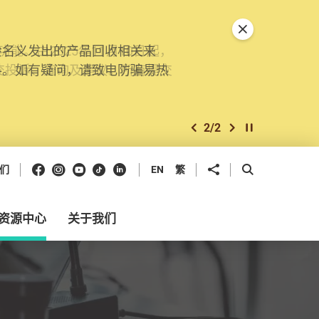
关闭特別通告
。由2025年11月10日起，
交投诉、查询及建议。所有提交
2
/
2
上一个
下一个
开始/暂停幻灯
Facebook
Instagram
Youtube
抖音
领英
分享到
开启搜寻框
们
EN
繁
资源中心
关于我们