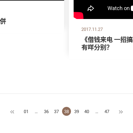
比併
2017.11.27
《借钱来电 一招
有咩分别？
上一页
下一页
01
…
36
37
38
39
40
…
47