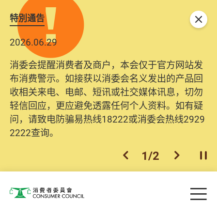
特別通告
关闭
2026.06.29
消委会提醒消费者及商户，本会仅于官方网站发
布消费警示。如接获以消委会名义发出的产品回
收相关来电、电邮、短讯或社交媒体讯息，切勿
轻信回应，更应避免透露任何个人资料。如有疑
问，请致电防骗易热线18222或消委会热线2929
2222查询。
1
/
2
上一个
下一个
开
Skip to main content
目
消费者委员会