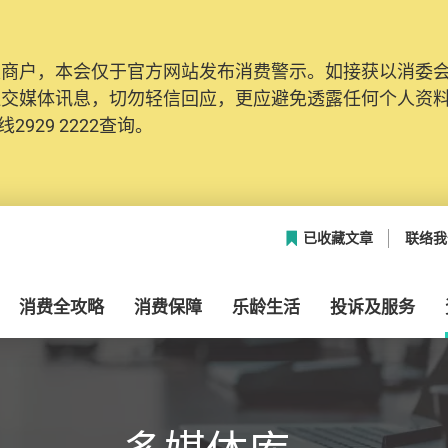
及商户，本会仅于官方网站发布消费警示。如接获以消委
网络安全，本会的投诉处理系统已经进行升级及推出新功能
社交媒体讯息，切勿轻信回应，更应避免透露任何个人资
本联络资料（包括姓名、电邮及电话）注册帐户，才可提
2929 2222查询。
帐户中，方便日后作出跟进。
已收藏文章
联络我
消费全攻略
消费保障
乐龄生活
投诉及服务