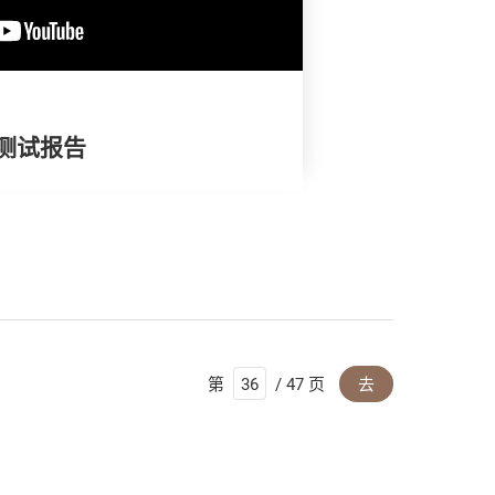
油测试报告
第
/ 47 页
去