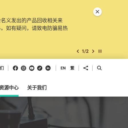
关闭特別通告
会名义发出的产品回收相关来
。由2025年11月10日起，
料。如有疑问，请致电防骗易热
交投诉、查询及建议。所有提交
2
/
2
上一个
下一个
开始/暂停幻灯
Facebook
Instagram
Youtube
抖音
领英
分享到
开启搜寻框
们
EN
繁
资源中心
关于我们