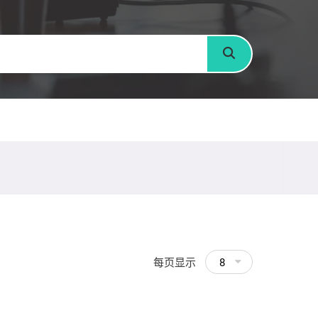
搜寻
每页显示
8