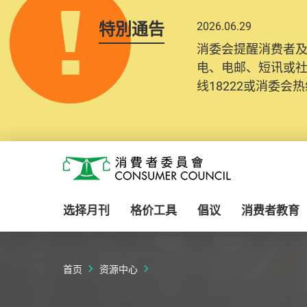
特別通告
2026.06.29
2025.10.31
消委会提醒消费者
为提升使用者体验及
电、电邮、短讯或
消费者需要提供基
线18222或消委会热线
纪录将清晰整合于
Skip to main content
消费者委员会
选择月刊
格价工具
倡议
消费者教育
首页
资源中心