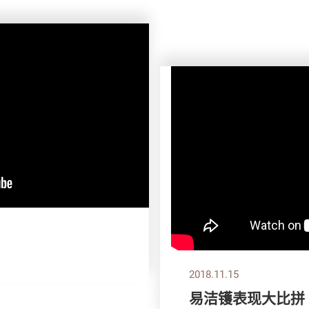
2018.11.15
易洁镬表现大比拼