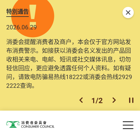
特別通告
关闭
2026.06.29
消委会提醒消费者及商户，本会仅于官方网站发
布消费警示。如接获以消委会名义发出的产品回
收相关来电、电邮、短讯或社交媒体讯息，切勿
轻信回应，更应避免透露任何个人资料。如有疑
问，请致电防骗易热线18222或消委会热线2929
2222查询。
1
/
2
上一个
下一个
开
Skip to main content
目
消费者委员会