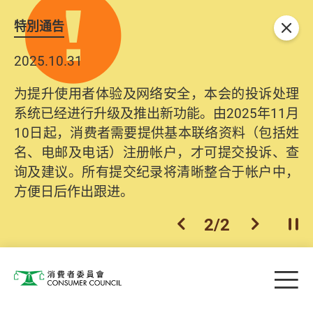
特別通告
关闭
2025.10.31
为提升使用者体验及网络安全，本会的投诉处理
系统已经进行升级及推出新功能。由2025年11月
10日起，消费者需要提供基本联络资料（包括姓
名、电邮及电话）注册帐户，才可提交投诉、查
询及建议。所有提交纪录将清晰整合于帐户中，
方便日后作出跟进。
2
/
2
上一个
下一个
开
Skip to main content
目
消费者委员会