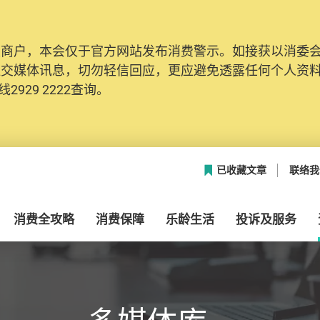
及商户，本会仅于官方网站发布消费警示。如接获以消委
网络安全，本会的投诉处理系统已经进行升级及推出新功能
社交媒体讯息，切勿轻信回应，更应避免透露任何个人资
本联络资料（包括姓名、电邮及电话）注册帐户，才可提
2929 2222查询。
帐户中，方便日后作出跟进。
已收藏文章
联络我
消费全攻略
消费保障
乐龄生活
投诉及服务