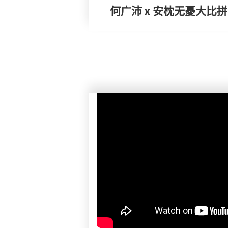
何广沛 x 安枕无憂大比拼