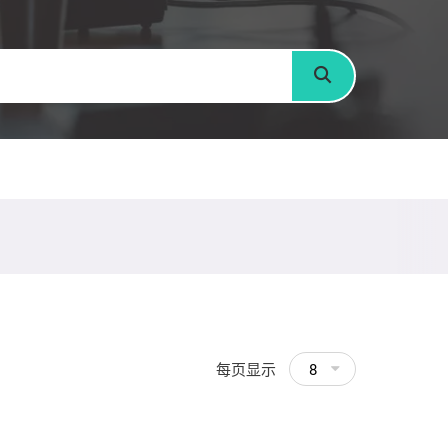
搜寻
每页显示
8