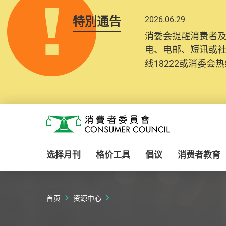
特別通告
2026.06.29
2025.10.31
消委会提醒消费者
为提升使用者体验及
电、电邮、短讯或
消费者需要提供基
线18222或消委会热线
纪录将清晰整合于
Skip to main content
消费者委员会
选择月刊
格价工具
倡议
消费者教育
首页
资源中心