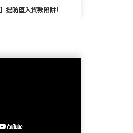
 】提防堕入贷款陷阱！