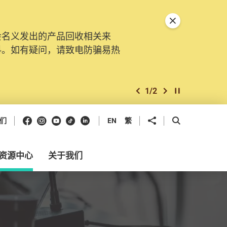
关闭特別通告
会名义发出的产品回收相关来
。由2025年11月10日起，
料。如有疑问，请致电防骗易热
交投诉、查询及建议。所有提交
2
/
2
上一个
下一个
开始/暂停幻灯
Facebook
Instagram
Youtube
抖音
领英
分享到
开启搜寻框
们
EN
繁
资源中心
关于我们