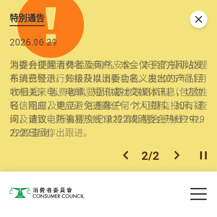
特別通告
关闭
2026.06.29
2025.10.31
消委会提醒消费者及商户，本会仅于官方网站发
为提升使用者体验及网络安全，本会的投诉处理
布消费警示。如接获以消委会名义发出的产品回
系统已经进行升级及推出新功能。由2025年11月
收相关来电、电邮、短讯或社交媒体讯息，切勿
10日起，消费者需要提供基本联络资料（包括姓
轻信回应，更应避免透露任何个人资料。如有疑
名、电邮及电话）注册帐户，才可提交投诉、查
问，请致电防骗易热线18222或消委会热线2929
询及建议。所有提交纪录将清晰整合于帐户中，
2222查询。
方便日后作出跟进。
2
/
2
上一个
下一个
开
Skip to main content
目
消费者委员会