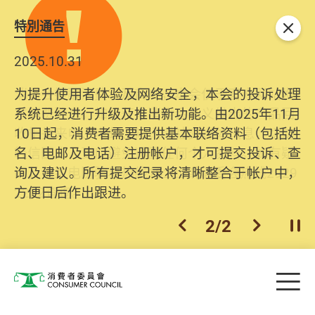
特別通告
关闭
2025.10.31
为提升使用者体验及网络安全，本会的投诉处理
系统已经进行升级及推出新功能。由2025年11月
10日起，消费者需要提供基本联络资料（包括姓
名、电邮及电话）注册帐户，才可提交投诉、查
询及建议。所有提交纪录将清晰整合于帐户中，
方便日后作出跟进。
2
/
2
上一个
下一个
开
Skip to main content
目
消费者委员会