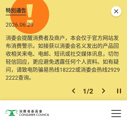
特別通告
关闭
2026.06.29
消委会提醒消费者及商户，本会仅于官方网站发
布消费警示。如接获以消委会名义发出的产品回
收相关来电、电邮、短讯或社交媒体讯息，切勿
轻信回应，更应避免透露任何个人资料。如有疑
问，请致电防骗易热线18222或消委会热线2929
2222查询。
1
/
2
上一个
下一个
开
Skip to main content
目
消费者委员会