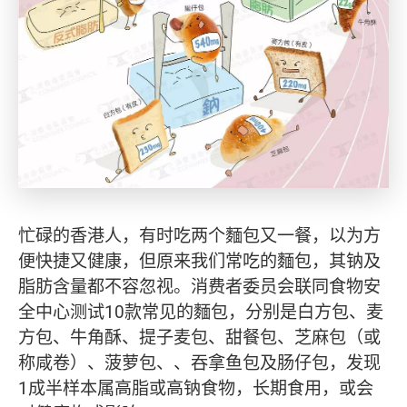
忙碌的香港人，有时吃两个麵包又一餐，以为方
便快捷又健康，但原来我们常吃的麵包，其钠及
脂肪含量都不容忽视。消费者委员会联同食物安
全中心测试10款常见的麵包，分别是白方包、麦
方包、牛角酥、提子麦包、甜餐包、芝麻包（或
称咸卷）、菠萝包、、吞拿鱼包及肠仔包，发现
1成半样本属高脂或高钠食物，长期食用，或会