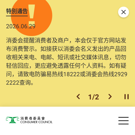
特別通告
关闭
2026.06.29
消委会提醒消费者及商户，本会仅于官方网站发
布消费警示。如接获以消委会名义发出的产品回
收相关来电、电邮、短讯或社交媒体讯息，切勿
轻信回应，更应避免透露任何个人资料。如有疑
问，请致电防骗易热线18222或消委会热线2929
2222查询。
1
/
2
上一个
下一个
开
Skip to main content
目
消费者委员会