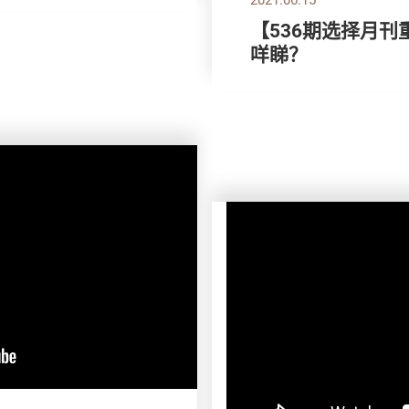
【536期选择月刊
咩睇？