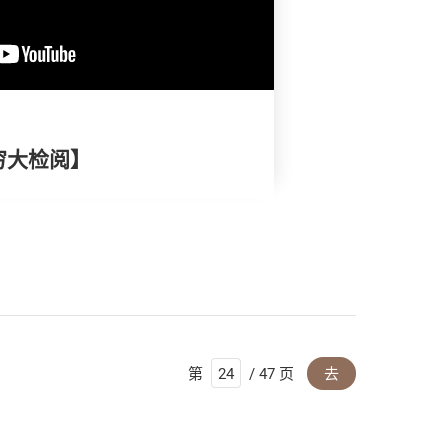
穷大检阅】
第
/ 47 页
去