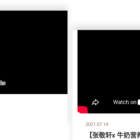
2021.07.14
【张敬轩x 牛奶营