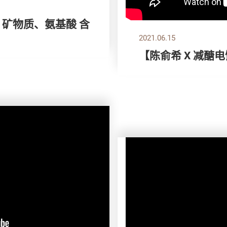
 矿物质、氨基酸 含
2021.06.15
【陈俞希 X 减醣