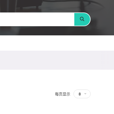
搜寻
每页显示
8