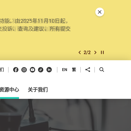
关闭特別通告
。由2025年11月10日起，
交投诉、查询及建议。所有提交
2
/
2
上一个
下一个
开始/暂停幻灯
Facebook
Instagram
Youtube
抖音
领英
分享到
开启搜寻框
们
EN
繁
资源中心
关于我们