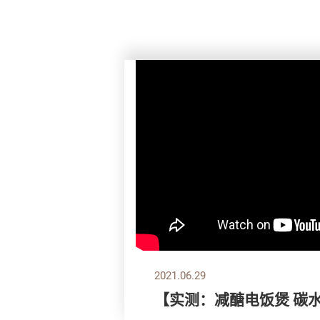
2021.06.29
【实测：减醣电饭煲 碳