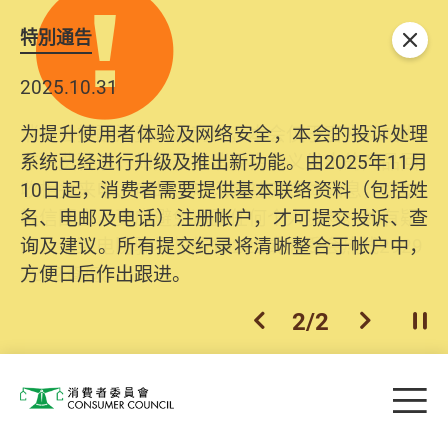
特別通告
关闭
2025.10.31
为提升使用者体验及网络安全，本会的投诉处理
系统已经进行升级及推出新功能。由2025年11月
10日起，消费者需要提供基本联络资料（包括姓
名、电邮及电话）注册帐户，才可提交投诉、查
询及建议。所有提交纪录将清晰整合于帐户中，
方便日后作出跟进。
2
/
2
上一个
下一个
开
Skip to main content
目
消费者委员会