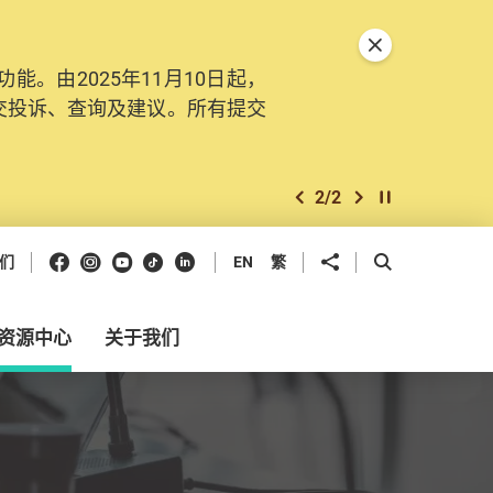
关闭特別通告
。由2025年11月10日起，
交投诉、查询及建议。所有提交
2
/
2
上一个
下一个
开始/暂停幻灯
Facebook
Instagram
Youtube
抖音
领英
分享到
开启搜寻框
们
EN
繁
资源中心
关于我们