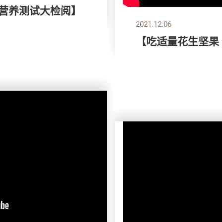
片营养测试大检阅】
2021.12.06
【吃适量花生坚果