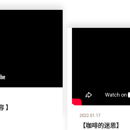
容 】
2022.01.17
【咖啡的迷思】