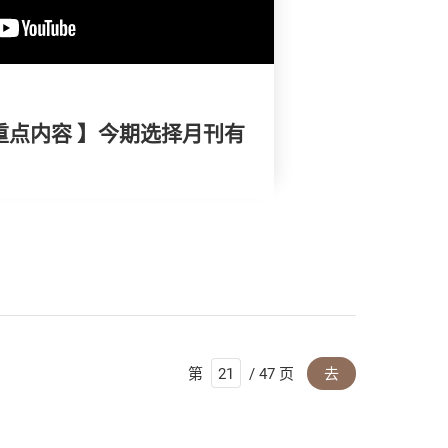
重点内容 】今期选择月刊有
第
/ 47 页
去