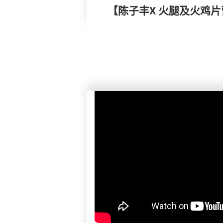
【陈子丰X 火腿及火鸡