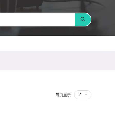
搜寻
每页显示
8