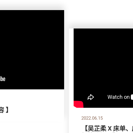
容 】
2022.06.15
【吴芷柔 X 床单