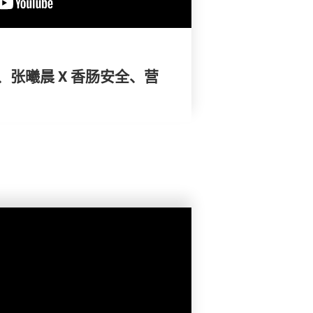
张曦晨 X 香肠安全、营