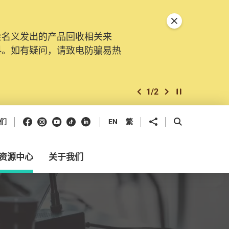
关闭特別通告
会名义发出的产品回收相关来
。由2025年11月10日起，
料。如有疑问，请致电防骗易热
交投诉、查询及建议。所有提交
2
/
2
上一个
下一个
开始/暂停幻灯
Facebook
Instagram
Youtube
抖音
领英
分享到
开启搜寻框
们
EN
繁
资源中心
关于我们