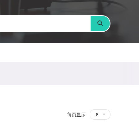
搜寻
每页显示
8