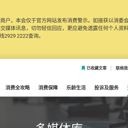
及商户，本会仅于官方网站发布消费警示。如接获以消委
网络安全，本会的投诉处理系统已经进行升级及推出新功能
社交媒体讯息，切勿轻信回应，更应避免透露任何个人资
本联络资料（包括姓名、电邮及电话）注册帐户，才可提
2929 2222查询。
帐户中，方便日后作出跟进。
已收藏文章
联络我
消费全攻略
消费保障
乐龄生活
投诉及服务