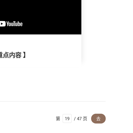
重点内容 】
第
/ 47 页
去