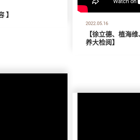
容 】
2022.05.16
【徐立德、植海维、
养大检阅】