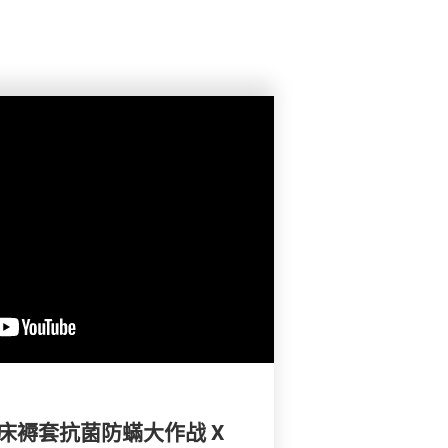
、床褥套抗菌防蟎大作战 X