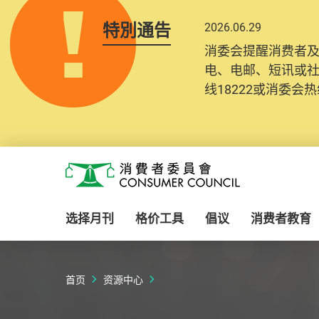
特別通告
2026.06.29
2025.10.31
消委会提醒消费者
为提升使用者体验及
电、电邮、短讯或
消费者需要提供基
线18222或消委会热线
纪录将清晰整合于
Skip to main content
消费者委员会
选择月刊
格价工具
倡议
消费者教育
首页
资源中心