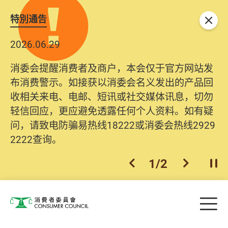
特別通告
关闭
2026.06.29
消委会提醒消费者及商户，本会仅于官方网站发
布消费警示。如接获以消委会名义发出的产品回
收相关来电、电邮、短讯或社交媒体讯息，切勿
轻信回应，更应避免透露任何个人资料。如有疑
问，请致电防骗易热线18222或消委会热线2929
2222查询。
1
/
2
上一个
下一个
开
Skip to main content
目
消费者委员会