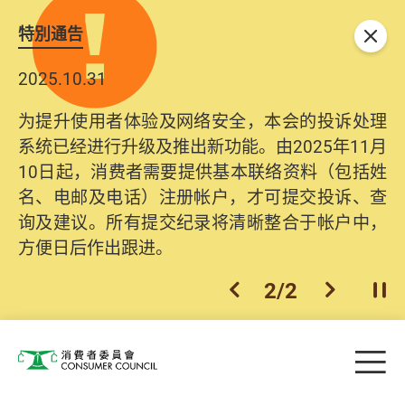
特別通告
关闭
2025.10.31
为提升使用者体验及网络安全，本会的投诉处理
系统已经进行升级及推出新功能。由2025年11月
10日起，消费者需要提供基本联络资料（包括姓
名、电邮及电话）注册帐户，才可提交投诉、查
询及建议。所有提交纪录将清晰整合于帐户中，
方便日后作出跟进。
2
/
2
上一个
下一个
开
Skip to main content
目
消费者委员会