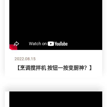
2022.08.15
【烹调搅拌机 按钮一按变厨神？】