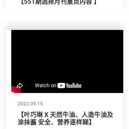
【551期选择月刊重点内容 】
2022.09.15
【叶巧琳 X 天然牛油、人造牛油及
涂抺酱 安全、营养逐样睇】