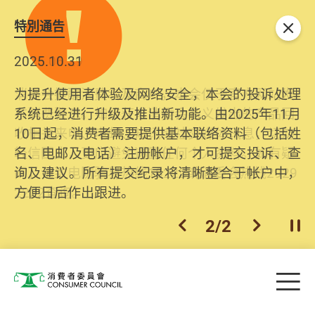
特別通告
关闭
2026.06.29
2025.10.31
消委会提醒消费者及商户，本会仅于官方网站发
为提升使用者体验及网络安全，本会的投诉处理
布消费警示。如接获以消委会名义发出的产品回
系统已经进行升级及推出新功能。由2025年11月
收相关来电、电邮、短讯或社交媒体讯息，切勿
10日起，消费者需要提供基本联络资料（包括姓
轻信回应，更应避免透露任何个人资料。如有疑
名、电邮及电话）注册帐户，才可提交投诉、查
问，请致电防骗易热线18222或消委会热线2929
询及建议。所有提交纪录将清晰整合于帐户中，
2222查询。
方便日后作出跟进。
2
/
2
上一个
下一个
开
Skip to main content
目
消费者委员会