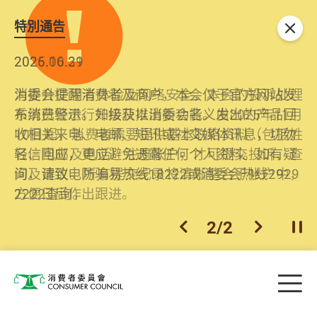
特別通告
关闭
2026.06.29
2025.10.31
消委会提醒消费者及商户，本会仅于官方网站发
为提升使用者体验及网络安全，本会的投诉处理
布消费警示。如接获以消委会名义发出的产品回
系统已经进行升级及推出新功能。由2025年11月
收相关来电、电邮、短讯或社交媒体讯息，切勿
10日起，消费者需要提供基本联络资料（包括姓
轻信回应，更应避免透露任何个人资料。如有疑
名、电邮及电话）注册帐户，才可提交投诉、查
问，请致电防骗易热线18222或消委会热线2929
询及建议。所有提交纪录将清晰整合于帐户中，
2222查询。
方便日后作出跟进。
2
/
2
上一个
下一个
开
Skip to main content
目
消费者委员会