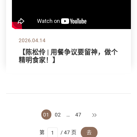
2026.04.14
【陈松伶 | 用餐争议要留神，做个
精明食家！】
下一页
01
02
…
47
第
/ 47 页
去