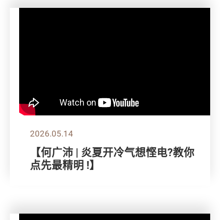
2026.05.14
【何广沛 | 炎夏开冷气想悭电?教你
点先最精明 !】