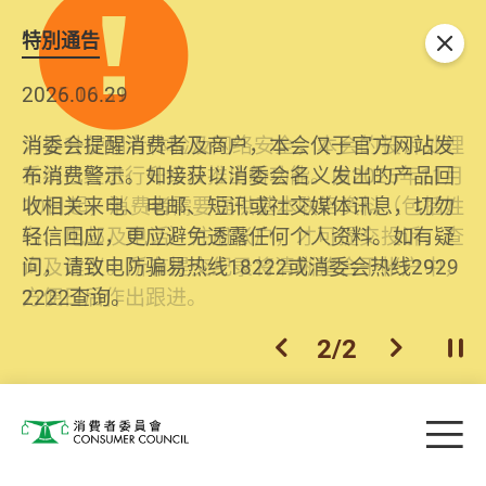
特別通告
关闭
2026.06.29
2025.10.31
消委会提醒消费者及商户，本会仅于官方网站发
为提升使用者体验及网络安全，本会的投诉处理
布消费警示。如接获以消委会名义发出的产品回
系统已经进行升级及推出新功能。由2025年11月
收相关来电、电邮、短讯或社交媒体讯息，切勿
10日起，消费者需要提供基本联络资料（包括姓
轻信回应，更应避免透露任何个人资料。如有疑
名、电邮及电话）注册帐户，才可提交投诉、查
问，请致电防骗易热线18222或消委会热线2929
询及建议。所有提交纪录将清晰整合于帐户中，
2222查询。
方便日后作出跟进。
2
/
2
上一个
下一个
开
Skip to main content
目
消费者委员会