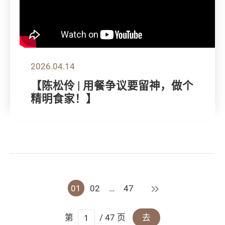
2026.04.14
【陈松伶 | 用餐争议要留神，做个
精明食家！】
下一页
01
02
…
47
第
/ 47 页
去