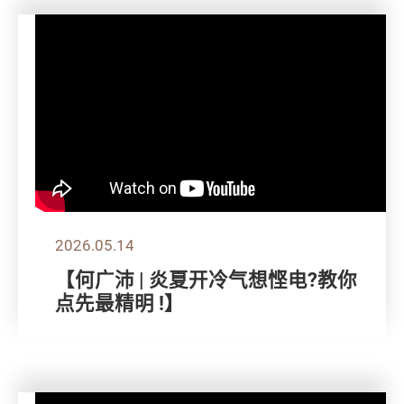
2026.05.14
【何广沛 | 炎夏开冷气想悭电?教你
点先最精明 !】