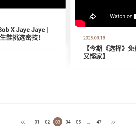
X Jaye Jaye |
生鞋挑选密技！
2025.08.18
【今期《选择》免费
又悭家】
上一页
下一页
01
02
03
04
05
…
47