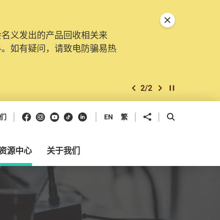
关闭特別通告
会名义发出的产品回收相关来
。由2025年11月10日起，
料。如有疑问，请致电防骗易热
交投诉、查询及建议。所有提交
2
/
2
上一个
下一个
开始/暂停幻灯
Facebook
Instagram
Youtube
抖音
领英
分享到
开启搜寻框
们
EN
繁
资源中心
关于我们