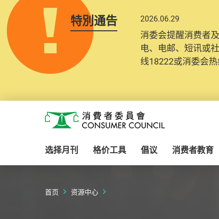
特別通告
2026.06.29
2025.10.31
消委会提醒消费者
为提升使用者体验及
电、电邮、短讯或
消费者需要提供基
线18222或消委会热线
纪录将清晰整合于
Skip to main content
消费者委员会
选择月刊
格价工具
倡议
消费者教育
首页
资源中心