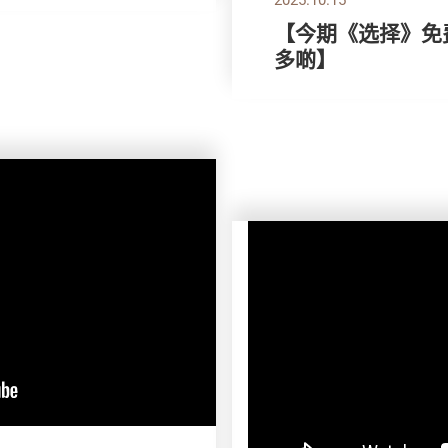
【今期《选择》免费
多啲】