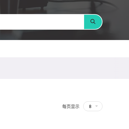
搜寻
每页显示
8