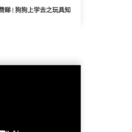
睇 | 狗狗上学去之玩具知