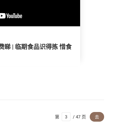
睇 | 临期食品识得拣 惜食
第
/ 47 页
去