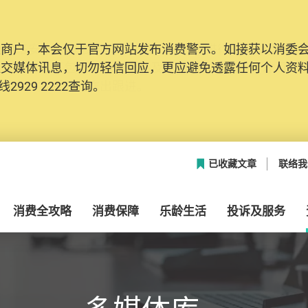
及商户，本会仅于官方网站发布消费警示。如接获以消委
网络安全，本会的投诉处理系统已经进行升级及推出新功能
社交媒体讯息，切勿轻信回应，更应避免透露任何个人资
本联络资料（包括姓名、电邮及电话）注册帐户，才可提
2929 2222查询。
帐户中，方便日后作出跟进。
已收藏文章
联络我
消费全攻略
消费保障
乐龄生活
投诉及服务