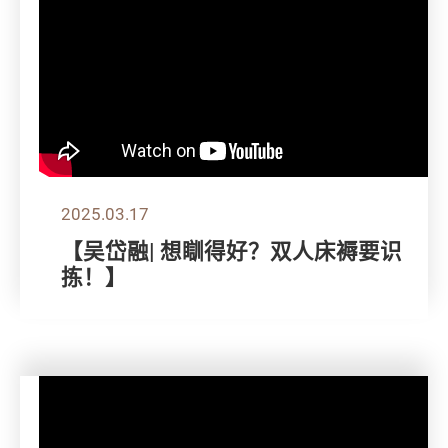
2025.03.17
【吴岱融| 想瞓得好？双人床褥要识
拣！】