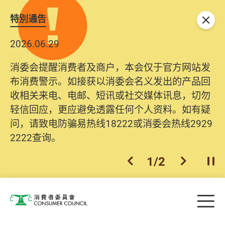
特別通告
关闭
2026.06.29
2025.10.31
消委会提醒消费者及商户，本会仅于官方网站发
为提升使用者体验及网络安全，本会的投诉处理
布消费警示。如接获以消委会名义发出的产品回
系统已经进行升级及推出新功能。由2025年11月
收相关来电、电邮、短讯或社交媒体讯息，切勿
10日起，消费者需要提供基本联络资料（包括姓
轻信回应，更应避免透露任何个人资料。如有疑
名、电邮及电话）注册帐户，才可提交投诉、查
问，请致电防骗易热线18222或消委会热线2929
询及建议。所有提交纪录将清晰整合于帐户中，
2222查询。
方便日后作出跟进。
2
/
2
上一个
下一个
开
Skip to main content
目
消费者委员会