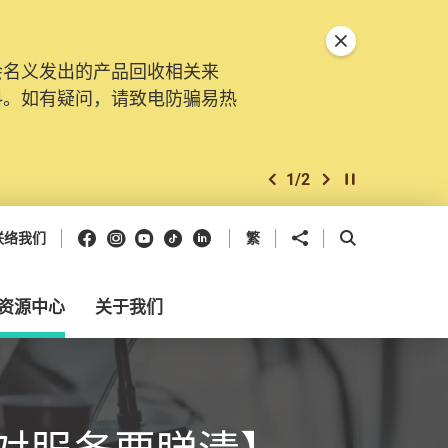
关闭特別通告
会名义发出的产品回收相关来
料。如有疑问，请致电防骗易热
1
/
2
上一个
下一个
开始/暂停幻灯
Facebook
Instagram
Youtube
抖音
领英
分享到
开启搜寻框
联络我们
繁
资源中心
关于我们