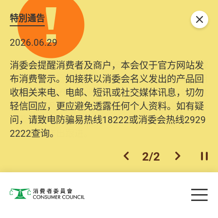
特別通告
关闭
2026.06.29
2025.10.31
消委会提醒消费者及商户，本会仅于官方网站发
为提升使用者体验及网络安全，本会的投诉处理
布消费警示。如接获以消委会名义发出的产品回
系统已经进行升级及推出新功能。由2025年11月
收相关来电、电邮、短讯或社交媒体讯息，切勿
10日起，消费者需要提供基本联络资料（包括姓
轻信回应，更应避免透露任何个人资料。如有疑
名、电邮及电话）注册帐户，才可提交投诉、查
问，请致电防骗易热线18222或消委会热线2929
询及建议。所有提交纪录将清晰整合于帐户中，
2222查询。
方便日后作出跟进。
2
/
2
上一个
下一个
开
Skip to main content
目
消费者委员会