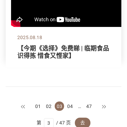
2025.08.18
【今期《选择》免费睇 | 临期食品
识得拣 惜食又悭家】
上一页
下一页
01
02
03
04
…
47
第
/ 47 页
去