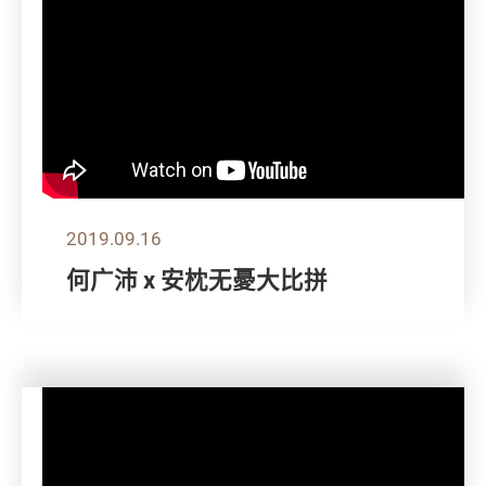
2019.09.16
何广沛 x 安枕无憂大比拼