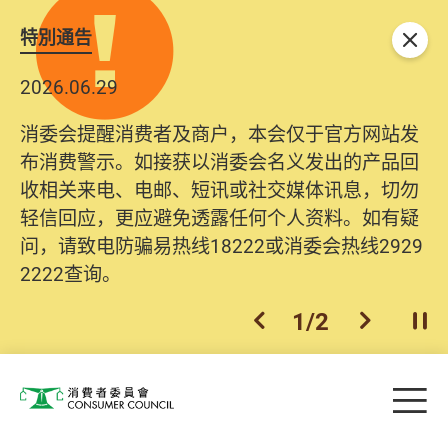
特別通告
关闭
2026.06.29
2025.10.31
消委会提醒消费者及商户，本会仅于官方网站发
为提升使用者体验及网络安全，本会的投诉处理
布消费警示。如接获以消委会名义发出的产品回
系统已经进行升级及推出新功能。由2025年11月
收相关来电、电邮、短讯或社交媒体讯息，切勿
10日起，消费者需要提供基本联络资料（包括姓
轻信回应，更应避免透露任何个人资料。如有疑
名、电邮及电话）注册帐户，才可提交投诉、查
问，请致电防骗易热线18222或消委会热线2929
询及建议。所有提交纪录将清晰整合于帐户中，
2222查询。
方便日后作出跟进。
2
/
2
上一个
下一个
开
Skip to main content
目
消费者委员会